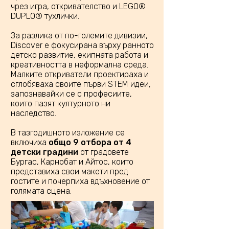
чрез игра, откривателство и LEGO®
DUPLO® тухлички.
За разлика от по-големите дивизии,
Discover е фокусирана върху ранното
детско развитие, екипната работа и
креативността в неформална среда.
Малките откриватели проектираха и
сглобяваха своите първи STEM идеи,
запознавайки се с професиите,
които пазят културното ни
наследство.
В тазгодишното изложение се
включиха
общо 9 отбора от 4
детски градини
от градовете
Бургас, Карнобат и Айтос, които
представиха свои макети пред
гостите и почерпиха вдъхновение от
голямата сцена.