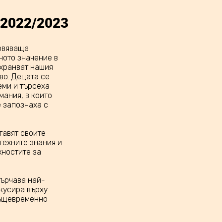
 2022/2023
новяваща
ното значение в
ахранват нашия
во. Децата се
еми и търсеха
ания, в които
е запознаха с
тавят своите
техните знания и
жностите за
сърчава най-
окусира върху
същевременно