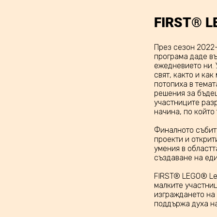
FIRST® L
През сезон 2022
програма даде въ
ежедневието ни. 
свят, както и ка
потопиха в темат
решения за бъде
участниците разр
начина, по който
Финалното събит
проекти и открит
умения в областт
създаване на еди
FIRST® LEGO® Lea
малките участниц
изграждането на 
поддържа духа н