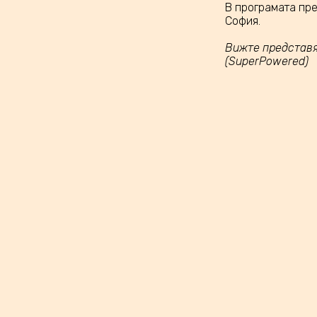
В програмата пре
София.
Вижте представян
(SuperPowered)