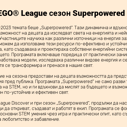
EGO® League сезон Superpowered
-2023 темата беше „Superpowered“. Тази динамична и вдъх
зможност на децата да изследват света на енергията и ней
Участниците научиха как различни източници на енергия з
к можем да използваме тези ресурси по-ефективно и устойчи
а, като създаваха и проектираха собствени енергийни сист
щето. Програмата включваше поредица от практически заним
аботваха модели, изследваха различни видове енергия и с
 тя се трансформира и пренася в нашия свят.
ие на сезона предостави на децата възможността да предс
ия пред публика. Програмата „Superpowered“ не само разви 
а на STEM, но и ги вдъхнови да мислят за бъдещето и възмо
н по-устойчив и ефективен свят.
gue Discover и при сезон „Superpowered“, продължи да на
и да откриват, създават и работят в екип. Програмата се ф
основни STEM умения чрез игра и практически опит, като 
а любопитство и забавление.