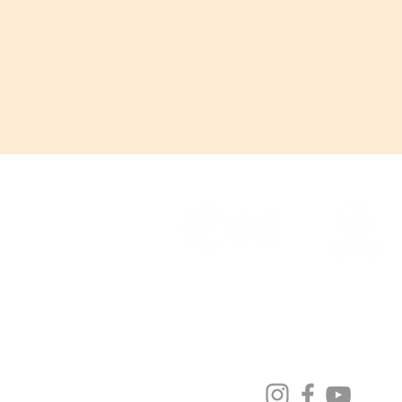
Организатори Сдружение ЦТО и
Фондация „Бъдещи изобретатели”