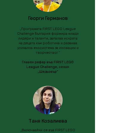
Георги Германов
„Програмата FIRST LEGO League
Challenge България формира млади
лидери и таланти, запалва искрата
на децата към роботика и развива
уникална екосистема за иновации и
творчество! “
Главен рефер във FIRST LEGO
League Challenge, сезон
„Шедьовър“
Таня Козалиева
„Включвайки се във FIRST LEGO