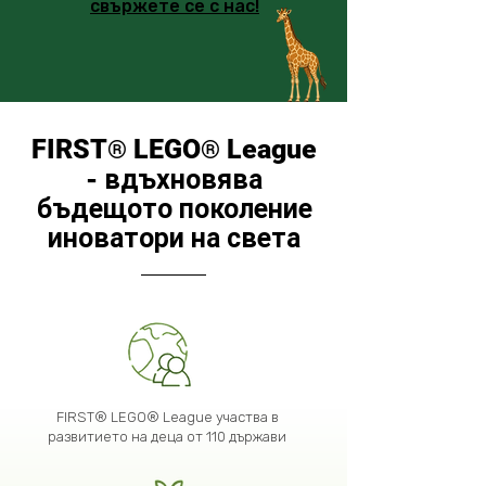
свържете се с нас!
FIRST
LEGO
League
®
®
- вдъхновява
бъдещото поколение
иноватори на света
FIRST® LEGO® League
участва в
развитието на деца от 110 държави