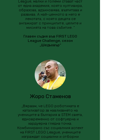
League, малки и големи стават част
от една академия, която култивира,
образова, вдъхновява, възпитава и
развива. А най-ценното в него е
лекотата, с която децата се
ангажират с принципите, целите и
мисията на това събитие. “
Главен съдия във FIRST LEGO
League Challenge, сезон
„Шедьовър“
Жоро Стаменов
„Вярвам, че LEGO роботиката е
катализатор за навлизането на
учениците в България в STEM света,
едновременно от софтуерна и
хардуерна гледна точка.
Комбинирано със социалния аспект
на FIRST LEGO League, учениците
изграждат социални и отборни