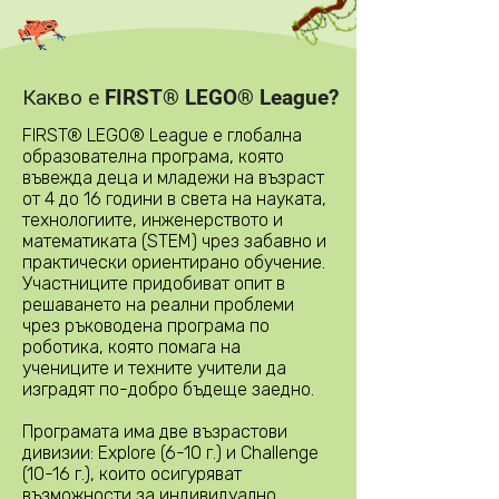
Какво е FIRST® LEGO® League?
FIRST® LEGO® League е глобална
образователна програма, която
въвежда деца и младежи на възраст
от 4 до 16 години в света на науката,
технологиите, инженерството и
математиката (STEM) чрез забавно и
практически ориентирано обучение.
Участниците придобиват опит в
решаването на реални проблеми
чрез ръководена програма по
роботика, която помага на
учениците и техните учители да
изградят по-добро бъдеще заедно.
Програмата има две възрастови
дивизии: Explore (6-10 г.) и Challenge
(10-16 г.), които осигуряват
възможности за индивидуално