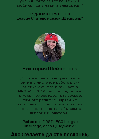
умения, които са все по-важни в
заобикалящата ни дигитална среда. “
Съдия във FIRST LEGO
League Challenge сезон „Шедьовър“
Виктория Шейретова
„В съвременния свят, уменията за
критично мислене и работа в екип
са от изключителна важност, а
FIRST® LEGO® League предоставя
на младите хора идеалната среда за
тяхното развитие. Вярвам, че
подобни програми играят ключова
роля в подготовката на бъдещите
лидери и иноватори. “
Рефер във FIRST LEGO League
Challenge, сезон „Шедьовър“
Ако желаете да сте посланик,